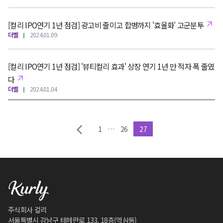
[컬리 IPO연기 1년 점검] 광고비 줄이고 합병까지 '효율화' 고군분투
더벨
2024.01.09
[컬리 IPO연기 1년 점검] '뷰티컬리 효과' 상장 연기 1년 만 적자 폭 줄였
다
더벨
2024.01.04
1
…
26
27
주식회사 컬리
서울특별시 강남구 테헤란로 133, 18층(역삼동)