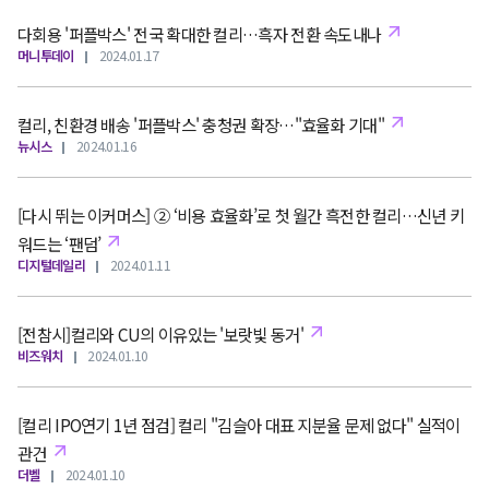
다회용 '퍼플박스' 전국 확대한 컬리…흑자 전환 속도내나
머니투데이
2024.01.17
컬리, 친환경 배송 '퍼플박스' 충청권 확장…"효율화 기대"
뉴시스
2024.01.16
[다시 뛰는 이커머스] ② ‘비용 효율화’로 첫 월간 흑전한 컬리…신년 키
워드는 ‘팬덤’
디지털데일리
2024.01.11
[전참시]컬리와 CU의 이유있는 '보랏빛 동거'
비즈워치
2024.01.10
[컬리 IPO연기 1년 점검] 컬리 "김슬아 대표 지분율 문제 없다" 실적이
관건
더벨
2024.01.10