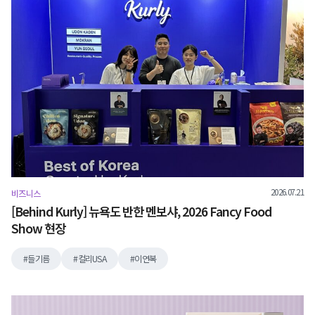
2026.07.21
비즈니스
[Behind Kurly] 뉴욕도 반한 멘보샤, 2026 Fancy Food
Show 현장
들기름
컬리USA
이연복