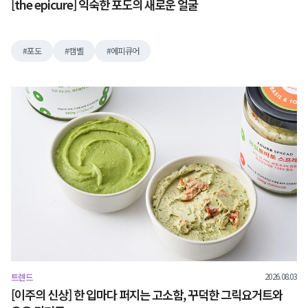
[the epicure] 익숙한 포도의 새로운 얼굴
포도
캠벨
에피큐어
2026.08.03
트렌드
[이주의 신상] 한 입마다 퍼지는 고소함, 꾸덕한 그릭요거트와