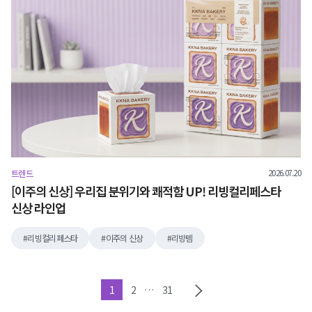
2026.07.20
트렌드
[이주의 신상] 우리집 분위기와 쾌적함 UP! 리빙컬리페스타
신상 라인업
리빙컬리페스타
이주의 신상
리빙템
1
2
…
31