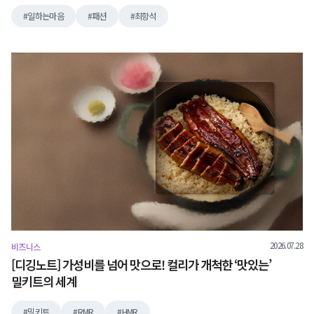
일하는마음
패션
최항석
2026.07.28
비즈니스
[디깅노트] 가성비를 넘어 맛으로! 컬리가 개척한 ‘맛있는’
밀키트의 세계
밀키트
RMR
HMR