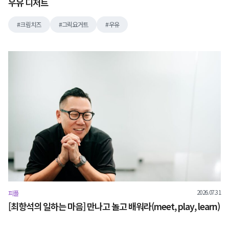
우유 디저트
크림치즈
그릭요거트
우유
2026.07.31
피플
[최항석의 일하는 마음] 만나고 놀고 배워라(meet, play, learn)