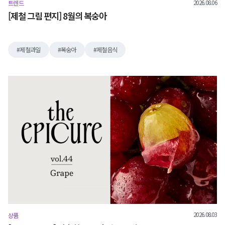
2026.08.06
트렌드
[제철 그림 편지] 8월의 복숭아
제철과일
복숭아
제철음식
2026.08.03
상품