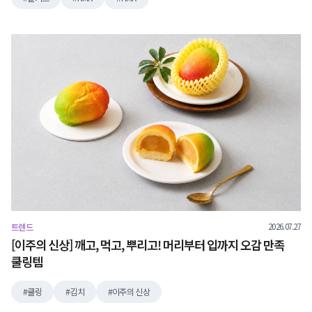
2026.07.27
트렌드
[이주의 신상] 깨고, 먹고, 뿌리고! 머리부터 입까지 오감 만족
쿨링템
쿨링
김치
이주의 신상