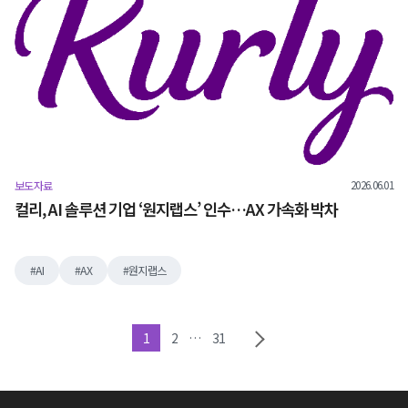
2026.06.01
보도자료
컬리, AI 솔루션 기업 ‘원지랩스’ 인수…AX 가속화 박차
AI
AX
원지랩스
1
2
…
31