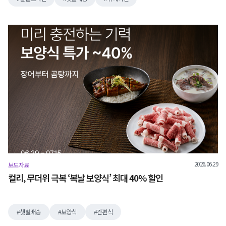
2026.06.29
보도자료
컬리, 무더위 극복 ‘복날 보양식’ 최대 40% 할인
샛별배송
보양식
간편식