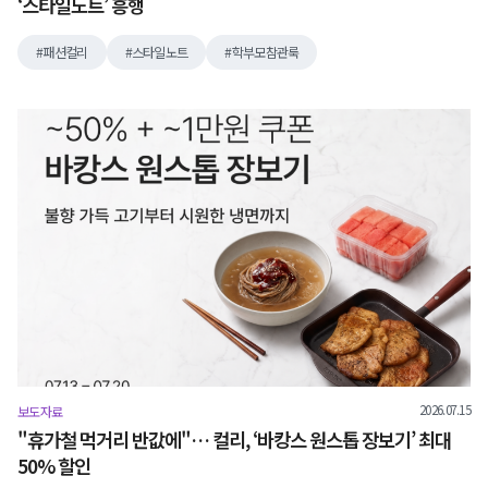
‘스타일노트’ 흥행
패션컬리
스타일노트
학부모참관룩
2026.07.15
보도자료
"휴가철 먹거리 반값에"… 컬리, ‘바캉스 원스톱 장보기’ 최대
50% 할인