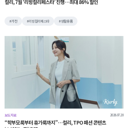
컬리, 7월 ‘리빙컬리페스타’ 진행…최대 86% 할인
가전
리빙컬리페스타
생활용품
2026.07.20
보도자료
“학부모룩부터 휴가룩까지”…컬리, TPO 패션 콘텐츠