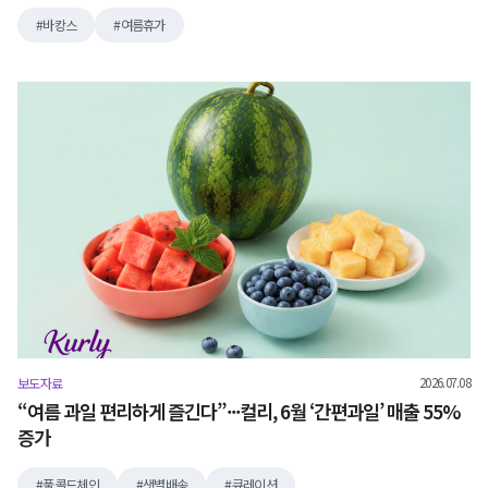
바캉스
여름휴가
2026.07.08
보도자료
“여름 과일 편리하게 즐긴다”···컬리, 6월 ‘간편과일’ 매출 55%
증가
풀콜드체인
샛별배송
큐레이션