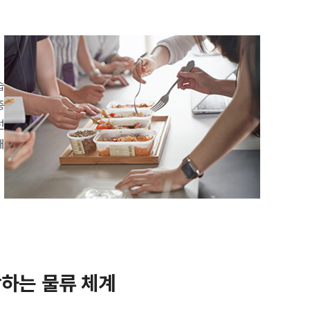
습
증
선
패
하는 물류 체계