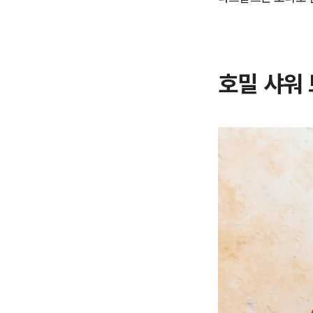
호밀 샤워