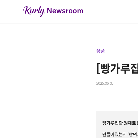
상품
[빵가루집
2025.06.05
빵가루집안 원재료 
만들어졌는지 ‘빵덕