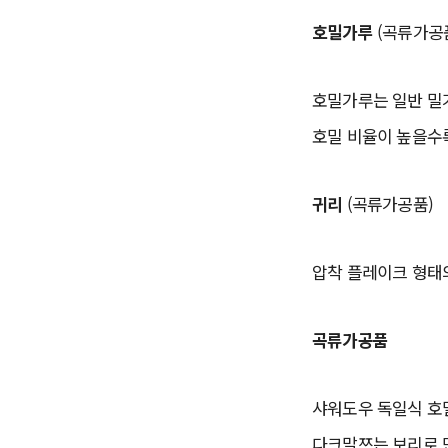
호밀가루
(곡류가공
호밀가루는 일반 밀
호밀 비율이 높을수
귀리
(곡류가공품)
압착 플레이크 형태의
곡류가공품
샤워도우 독일식 호
다크말쯔는 보리로 만