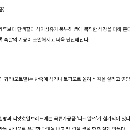
품)
가루보다 단백질과 식이섬유가 풍부해 빵에 묵직한 식감을 더해 준다
록 속살의 기공이 조밀해지고 더욱 단단해진다.
 귀리(오트밀)는 반죽에 섞거나 토핑으로 올려 식감을 살리고 영양
밀빵과 씨앗호밀브레드에는 곡류가공품 ‘다크말쯔’가 첨가되어 있다
든 시럽으로 은근한 단맛을 내고 빵 껍질 색을 한층 짙게 만든다.