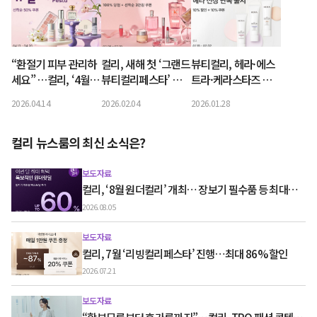
“환절기 피부 관리하
컬리, 새해 첫 ‘그랜드
뷰티컬리, 헤라·에스
세요” …컬리, ‘4월
뷰티컬리페스타’ 개
트라·케라스타즈 신
뷰티컬리페스타’ 최
최…최대 90% 할인
상 선출시
2026.04.14
2026.02.04
2026.01.28
대 76% 할인
컬리 뉴스룸의 최신 소식은?
보도자료
컬리, ‘8월 원더컬리’ 개최… 장보기 필수품 등 최대
60% 할인
2026.08.05
보도자료
컬리, 7월 ‘리빙컬리페스타’ 진행…최대 86% 할인
2026.07.21
보도자료
“학부모룩부터 휴가룩까지”…컬리, TPO 패션 콘텐츠