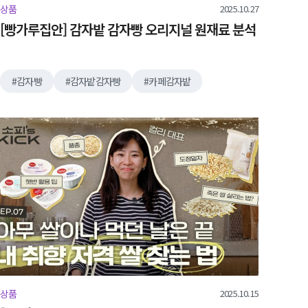
2025.10.27
상품
[빵가루집안] 감자밭 감자빵 오리지널 원재료 분석
감자빵
감자밭감자빵
카페감자밭
2025.10.15
상품