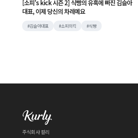
[소피's kick 시즌 2] 식빵의 유혹에 빠진 김슬아
대표, 이제 당신의 차례예요
김슬아대표
소피의킥
식빵
주식회사 컬리