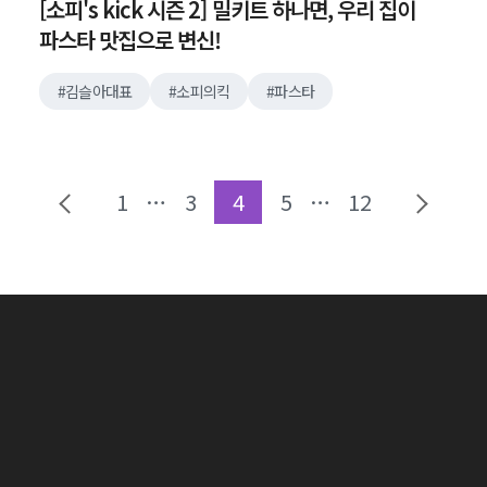
[소피's kick 시즌 2] 밀키트 하나면, 우리 집이
파스타 맛집으로 변신!
김슬아대표
소피의킥
파스타
1
…
3
4
5
…
12