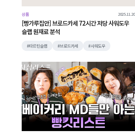
2025.11.20
상품
[빵가루집안] 브로드카세 72시간 저당 사워도우
슬랩 원재료 분석
타르틴슬랩
브로드카세
사워도우