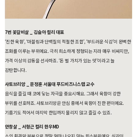
7번 꽃갈비살 _ 김슬아 컬리 대표
‘진한 육향’, ‘마블링과 단백질의 적절한 조합’, ‘부드러운 식감’이 완벽한
조화를 이루는 부위에요. 극히 희소하게 정형되는 지라 매우 비싸지만,
가격 이상의 감동을 선사하죠. ‘돈 벌 가치가 있는 맛’이라고 늘
감탄합니다.
샤토브리앙 _ 문정훈 서울대 푸드비즈니스랩 교수
음식을 즐길 때 코에 닿는 자극을 중요시해요. 그래서 육향이 강한
부위를 선호하죠. 샤토브리앙은 안심 중에서 육향이 진한 편이에요.
기름기도 적어서 마지막 한입까지 물리지 않고 즐길 수 있죠.
안창살 _ 서형근 컬리 한우MD
소의 횡격막 부분으로 정말 얼마 나오지 않는 희소부위예요. 식감이