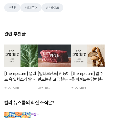
한우
에피큐어
스테이크
관련 추천글
[the epicure] 샐러
[밑더브랜드] 관능이
[the epicure] 알수
드 속 잎채소가 말을
만드는 최고급 한우
록 빠져드는 담백한
건넬 때
‘PPUL’(뿔)
매력
2025.05.08
2025.04.25
2025.04.03
컬리 뉴스룸의 최신 소식은?
트렌드