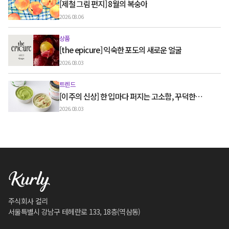
[제철 그림 편지] 8월의 복숭아
2026.08.06
상품
[the epicure] 익숙한 포도의 새로운 얼굴
2026.08.03
트렌드
[이주의 신상] 한 입마다 퍼지는 고소함, 꾸덕한
그릭요거트와 우유 디저트
2026.08.03
주식회사 컬리
서울특별시 강남구 테헤란로 133, 18층(역삼동)