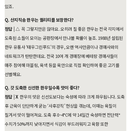
있죠.
Q. 산지직송 한우는 퀄리티를 보장한다?
정답 | △
꼭 그렇지만은 않아요. 오히려 질 좋은 한우는 전국 각지에서
도축된 소들이 모이는 공판장에서 만나볼 확률이 높죠. 1988년 설립된
한우 유통사 ‘태우그린푸드’의 경우, 오랜 역사만큼이나 경매사와의
네트워크가 탄탄한데요. 전국 10여 개 경매장에 베테랑 경매사들이
매주 참여해 마블링, 육색 등을 육안으로 직접 확인하며 좋은 고기를
선별해요.
Q. 갓 도축한 신선한 한우일수록 맛이 좋다?
정답 | X
한우의 맛은 신선도보다는 숙성에 따라 크게 좌우됩니다. 도축
후 근육이 단단하게 굳는 ‘사후강직’ 현상을 겪는데, 이때는 육질이
질겨서 맛이 떨어져요. 도축 후 0~4°C에 약 14일간 숙성하면 전단력*
수치가 50%까지 낮아지면서 식감이 부드러워지고 육향 또한