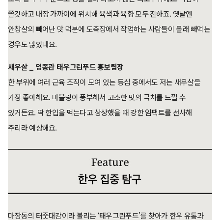
쫄깃하고 내장 가까이에 위치해 육색과 육향 모두 진하죠. 옛날엔
안창살의 빼어난 맛 덕분에 도축장에서 작업하는 사람들이 몰래 빼먹는
경우도 많았대요.
새우살 _ 임종관 태우그린푸드 홍보팀장
한 부위에 여러 근육 조직이 모여 있는 등심 중에서도 저는 새우살을
가장 좋아해요. 마블링이 풍부해서 고소한 맛의 극치를 느낄 수
있거든요. 딱 한입을 먹는다고 상상했을 때 강한 임팩트를 선사해
주리라 예상해요.
마장동의 터줏대감이라 불리는 ‘태우그린푸드’를 찾아가 한우 유통과