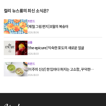
컬리 뉴스룸의 최신 소식은?
트렌드
[제철 그림 편지] 8월의 복숭아
2026.08.06
상품
[the epicure] 익숙한 포도의 새로운 얼굴
2026.08.03
트렌드
[이주의 신상] 한 입마다 퍼지는 고소함, 꾸덕한
그릭요거트와 우유 디저트
2026.08.03