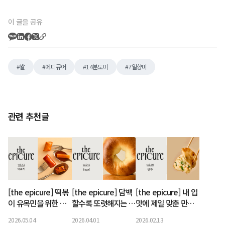
이 글을 공유
쌀
에피큐어
14분도미
7일향미
관련 추천글
[the epicure] 떡볶
[the epicure] 담백
[the epicure] 내 입
이 유목민을 위한 매
할수록 또렷해지는 베
맛에 제일 맞춘 만두
콤달콤 좌표
이글 취향
찾기
2026.05.04
2026.04.01
2026.02.13