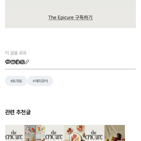
이 글을 공유
토마토
에피큐어
관련 추천글