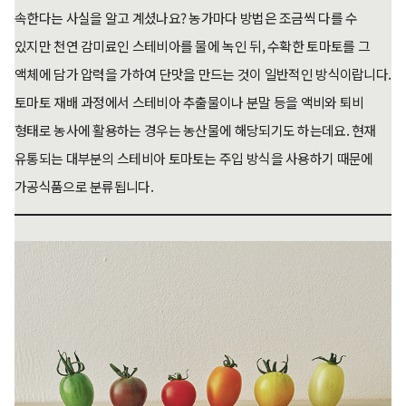
속한다는 사실을 알고 계셨나요? 농가마다 방법은 조금씩 다를 수
있지만 천연 감미료인 스테비아를 물에 녹인 뒤, 수확한 토마토를 그
액체에 담가 압력을 가하여 단맛을 만드는 것이 일반적인 방식이랍니다.
토마토 재배 과정에서 스테비아 추출물이나 분말 등을 액비와 퇴비
형태로 농사에 활용하는 경우는 농산물에 해당되기도 하는데요. 현재
유통되는 대부분의 스테비아 토마토는 주입 방식을 사용하기 때문에
가공식품으로 분류됩니다.