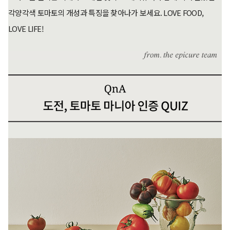
각양각색 토마토의 개성과 특징을 찾아나가 보세요. LOVE FOOD,
LOVE LIFE!