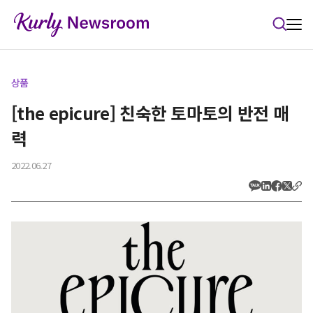
본문 바로가기
상품
[the epicure] 친숙한 토마토의 반전 매
력
2022.06.27