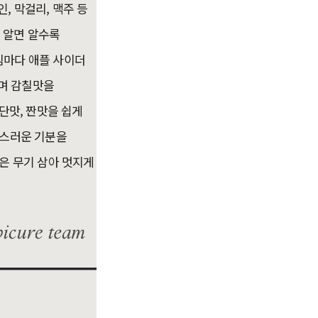
인, 막걸리, 맥주 등
. 알면 알수록
침마다 애플 사이더
하며 감칠맛을
단맛, 짠맛을 쉽게
족스러운 기분을
은 무기 삼아 멋지게