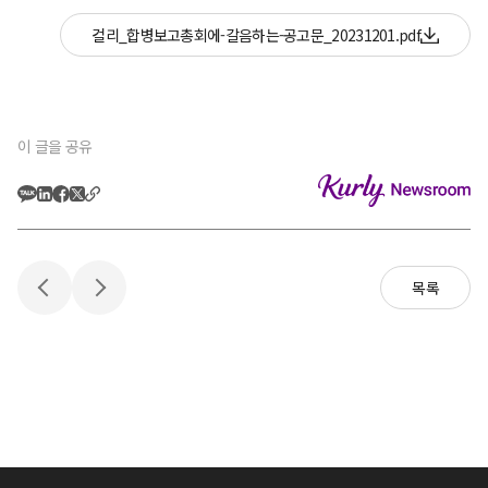
컬리_합병보고총회에-갈음하는-공고문_20231201.pdf
이 글을 공유
목록