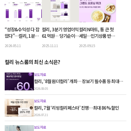
“성장&수익성 다 잡
컬리, 3분기 영업이익
컬리N마트, 통 큰 첫
았다”…컬리, 1분기
61억원… 당기순이익
세일…인기상품 반값
매출 28%↑, 영업이
도 흑자전환
부터 100원특가까지
2026.05.11
2025.11.11
2025.09.15
익 13배 ‘껑충’
컬리 뉴스룸의 최신 소식은?
보도자료
컬리, ‘8월 원더컬리’ 개최… 장보기 필수품 등 최대
60% 할인
2026.08.05
보도자료
컬리, 7월 ‘리빙컬리페스타’ 진행…최대 86% 할인
2026.07.21
보도자료