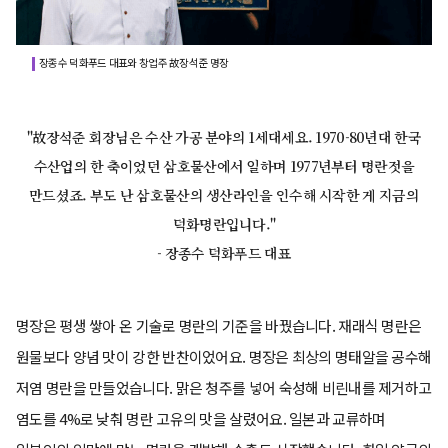
장종수 덕화푸드 대표와 창업주 故장석준 명장
"故장석준 회장님은 수산 가공 분야의 1세대세요. 1970-80년대 한국
수산업의 한 축이었던 삼호물산에서 일하며 1977년부터 명란젓을
만드셨죠. 부도 난 삼호물산의 생산라인을 인수해 시작한 게 지금의
덕화명란입니다."
- 장종수 덕화푸드 대표
명장은 평생 쌓아 온 기술로 명란의 기준을 바꿨습니다. 재래식 명란은
원물보다 양념 맛이 강한 반찬이었어요. 명장은 최상의 명태알을 공수해
저염 명란을 만들었습니다. 맑은 청주를 넣어 숙성해 비린내를 제거하고
염도를 4%로 낮춰 명란 고유의 맛을 살렸어요. 일본과 교류하며