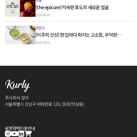
상품
[the epicure] 익숙한 포도의 새로운 얼굴
2026.08.03
트렌드
[이주의 신상] 한 입마다 퍼지는 고소함, 꾸덕한
그릭요거트와 우유 디저트
2026.08.03
주식회사 컬리
서울특별시 강남구 테헤란로 133, 18층(역삼동)
운영정책
이용안내