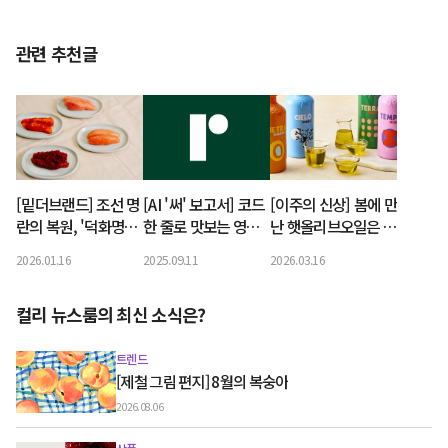
관련 추천글
[밑더브랜드] 조선 명
[AI '써' 보고서] 코드
[이주의 신상] 봄에 만
란의 복원, '덕화명란'
한 줄로 맛보는 영양
난 햇올리브오일은 신
<2>
밸런스, 루션
선함이 남달라요
2026.01.16
2025.09.11
2026.03.16
컬리 뉴스룸의 최신 소식은?
트렌드
[제철 그림 편지] 8월의 복숭아
2026.08.06