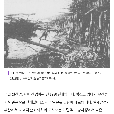
1917년 함경남도 신포항. 오른쪽 덕장에 걸고 바닥에 쌓아둔 것이 모두 명태다. (『정호기
(征虎記)』 수록 삽화, 일본 국립국회도서관)
국민 반찬, 명란이 산업화된 건 1930년대입니다. 함경도 명태가 부산을
거쳐 일본으로 전해졌어요. 제국 일본은 명란에 매료됩니다. 일제강점기
부산에서 나고 자란 카와하라 도시오는 어릴 적 초량시장에서 먹은