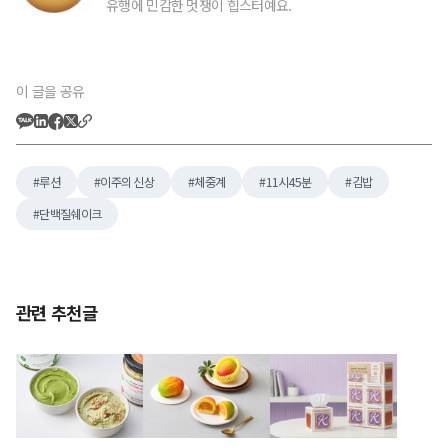
유행에 민감한 멋쟁이 힙스터예요.
이 글을 공유
루션
이주의 신상
체중계
11시45분
김밥
단백질쉐이크
관련 추천글