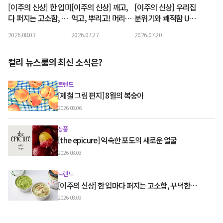
[이주의 신상] 한 입마
[이주의 신상] 깨고,
[이주의 신상] 우리집
다 퍼지는 고소함, 꾸
먹고, 뿌리고! 머리부
분위기와 쾌적함 UP!
덕한 그릭요거트와 우
터 입까지 오감 만족
리빙컬리페스타 신상
2026.08.03
2026.07.27
2026.07.20
유 디저트
쿨링템
라인업
컬리 뉴스룸의 최신 소식은?
트렌드
[제철 그림 편지] 8월의 복숭아
2026.08.06
상품
[the epicure] 익숙한 포도의 새로운 얼굴
2026.08.03
트렌드
[이주의 신상] 한 입마다 퍼지는 고소함, 꾸덕한
그릭요거트와 우유 디저트
2026.08.03