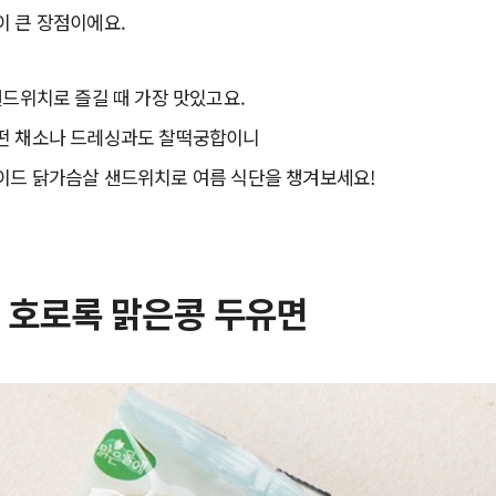
이 큰 장점이에요.
샌드위치로 즐길 때 가장 맛있고요.
떤 채소나 드레싱과도 찰떡궁합이니
이드 닭가슴살 샌드위치로 여름 식단을 챙겨보세요!
] 호로록 맑은콩 두유면