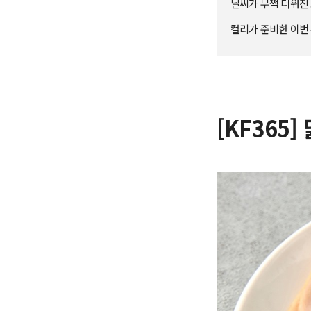
날씨가 부쩍 더워진 
컬리가 준비한 이번
[KF365