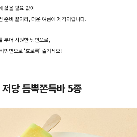
에 삶을 필요 없이
 준비 끝이라, 더운 여름에 제격이랍니다.
를 부어 시원한 냉면으로,
비빔면으로 ‘호로록’ 즐기세요!
 저당 듬뿍쫀득바 5종