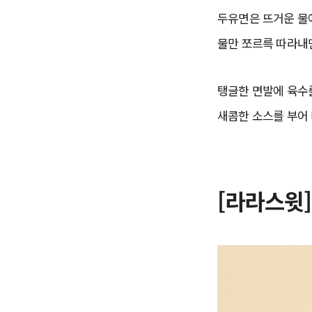
두유면은 뜨거운 물
물만 쪼르륵 따라내면
탱글한 면발에 육수
새콤한 소스를 부어 
[라라스윗]