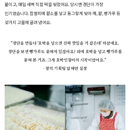
붙이고, 매일 새벽 직접 떡을 빚었어요. 당시엔 경단이 가장
인기였습니다. 찹쌀피에 팥소를 넣고 동그랗게 빚어 깨, 팥, 빵가루 등
갖가지 고물에 굴려 냈어요.
"경단을 만들다 '호박을 넣으면 진짜 맛있을 거 같은데' 하셨대요.
경단을 보면 빵가루도 묻혀져 있잖아요? 피에 호박을 넣고 빵가루를
묻혀 본 거죠. 그게 호박인절미의 시작이었어요."
- 창억 기획팀 임혜연 실장