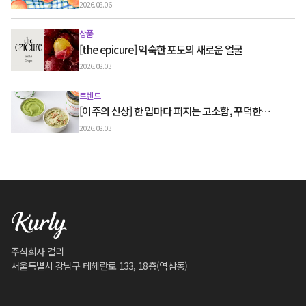
2026.08.06
상품
[the epicure] 익숙한 포도의 새로운 얼굴
2026.08.03
트렌드
[이주의 신상] 한 입마다 퍼지는 고소함, 꾸덕한
그릭요거트와 우유 디저트
2026.08.03
주식회사 컬리
서울특별시 강남구 테헤란로 133, 18층(역삼동)