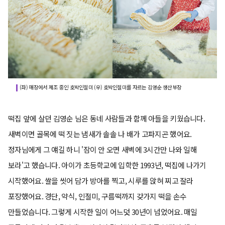
(좌) 매장에서 제조 중인 호박인절미 (우) 호박인절미를 자르는 김영순 생산부장
떡집 앞에 살던 김영순 님은 동네 사람들과 함께 아들을 키웠습니다.
새벽이면 골목에 떡 짓는 냄새가 솔솔 나 배가 고파지곤 했어요.
정자님에게 그 얘길 하니 '잠이 안 오면 새벽에 3시간만 나와 일해
보라'고 했습니다. 아이가 초등학교에 입학한 1993년, 떡집에 나가기
시작했어요. 쌀을 씻어 담가 방아를 찍고, 시루를 앉혀 찌고 잘라
포장했어요. 경단, 약식, 인절미, 구름떡까지 갖가지 떡을 손수
만들었습니다. 그렇게 시작한 일이 어느덧 30년이 넘었어요. 매일