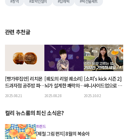
창억
호박인절미
답례떡
떡선물세트
관련 추천글
[빵가루집안] 리치몬
[궤도의 리얼 궤소리]
[소피's kick 시즌 2]
드과자점 공주밤 파이
뇌가 설계한 쾌락의
써니사이드업으로 기
원재료 분석
함정, 매운맛
분 업! 소문난 소피의
2025.08.21
2025.08.28
2025.10.02
달걀 사랑
컬리 뉴스룸의 최신 소식은?
트렌드
[제철 그림 편지] 8월의 복숭아