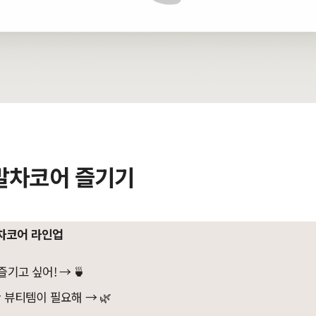
말차코어 즐기기
차코어 라인업
즐기고 싶어! → 🍵
한 뷰티템이 필요해 → 🌿