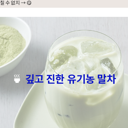
칠 수 없지 → 😋
🍵
깊고 진한 유기농 말차