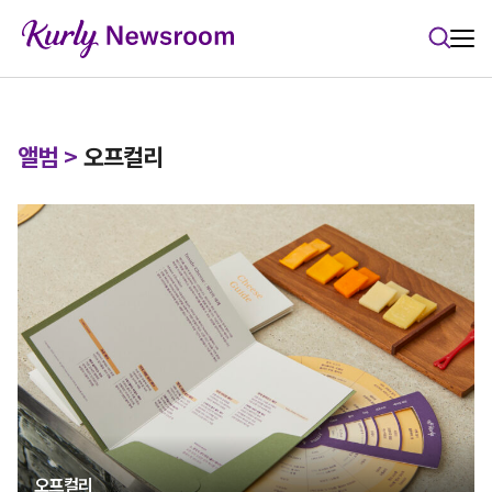
본문 바로가기
앨범
>
오프컬리
오프컬리