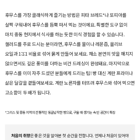
후무스를 가장 클래식하게 즐기는 방법은 피타 브레드*나 또띠아를
살짝 구워내어 후무스를 듬뿍 떠서 먹는 것이에요. 특별한 도구 없이
마치 중동 현지에서 식사를 하는 듯한 미식 경험을 할 수 있습니다.
샐러드를 주로 드시는 분이라면, 후무스를 물이나 레몬즙, 올리브
오일과 1:1:1 비율로 섞어 묽게 만들어 보세요. 채소 본연의 맛을 해치지
않으면서도 깊은 풍미를 더하는 비건 드레싱이 완성돼요. 마지막으로
후무스를 이미 자주 드셨던 분들에게 드리는 팁! 빵 대신 계란 프라이나
삶은 달걀을 곁들여보세요. 계란 노른자를 터뜨려 후무스와 섞어 먹으면
고소함이 두 배가 됩니다.
*그리스 및 중동 지역의 전통적인 둥글납작한 빵으로, 구울 때 생기는 속 빈 공간이 특징
처음의 취향
은 좋은 것을 알아본 첫 순간을 전합니다. 언제나 처음이 있어야