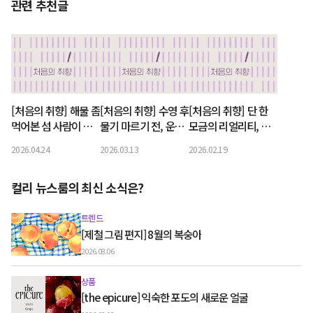
관련 추천글
[처음의 취향] 해물 좀
[처음의 취향] 수영 후
[처음의 취향] 단 한
먹어본 섬 사람이 냉
물기 마르기 전, 운동
모금의 리얼리티, 환
장고에 쟁여 둔 짬뽕
루틴의 끝엔 바디오일
승우유
2026.04.24
2026.03.13
2026.02.19
컬리 뉴스룸의 최신 소식은?
트렌드
[제철 그림 편지] 8월의 복숭아
2026.08.06
상품
[the epicure] 익숙한 포도의 새로운 얼굴