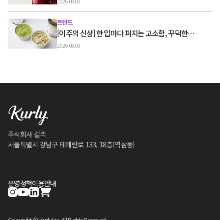
2026.08.03
트렌드
[이주의 신상] 한 입마다 퍼지는 고소함, 꾸덕한
그릭요거트와 우유 디저트
2026.08.03
주식회사 컬리
서울특별시 강남구 테헤란로 133, 18층(역삼동)
운영정책
이용안내
Copyright © Kurly Inc. All Rights Reserved.