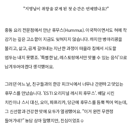
"지영님이 취향을 갖게 된 첫 순간은 언제였나요?"
중동 요리 전문점에서 만난 후무스(Hummus). 이국적이면서도 혀에 착
감기는 깊은 고소함이 지금도 잊혀지지 않습니다. 하지만 병아리콩을
불리고, 삶고, 곱게 갈아내는 지난한 과정이 떠올라 집에서 시도할
엄두는 내지 못했죠. '특별한 날, 레스토랑에서만 맛볼 수 있는 음식'으로
남겨두어야겠다 생각했어요.
그러던 어느 날, 친구들과의 한강 피크닉에서 너무나 간편하고 맛있는
후무스를 만났습니다. 'ESTI 오리지널 레시피 후무스'. 배달 시킨
치킨이나 스시 대신, 오이, 파프리카, 당근에 후무스를 듬뿍 찍어 먹는데,
그 신선함과 건강한 맛에 모두가 열광했어요. "이거 완전 무한정
들어가네?" 농담 삼아 말했지만, 진심이었죠☺️