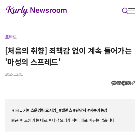
본문 바로가기
트렌드
[처음의 취향] 죄책감 없이 계속 들어가는
'마성의 스프레드'
2025.12.01
👩🏻‍🍳
커머스운영팀 오지영_#밸런스 #탄단지 #지속가능성
퇴근 후 느낌 가는 대로 후다닥 요리가 취미. 대표 메뉴는 없습니다.