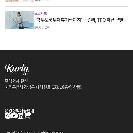
2026.07.21
보도자료
“학부모룩부터 휴가룩까지”…컬리, TPO 패션 콘텐츠
‘스타일노트’ 흥행
2026.07.20
주식회사 컬리
서울특별시 강남구 테헤란로 133, 18층(역삼동)
운영정책
이용안내
Copyright © Kurly Inc. All Rights Reserved.