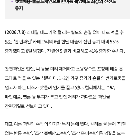
샛별배송·풀콜드체인으로 한여름 폭염에도 최상의 신선도
유지
(2026.7.8)
리테일 테크 기업 컬리는 별도의 손질 없이 바로 먹을 수
있는 ‘간편과일’ 카테고리의 6월 한달 매출이 전년 동기 대비 55%
증가했다고 8일 밝혔다. 전월인 5 월과 비교해도 41% 증가한 수치다.
간편과일은 껍질, 씨 등을 미리 제거하고 소용량으로 포장해 배송 온
그대로 먹을 수 있는 상품이다. 1~2인 가구 증가와 손질의 번거로움을
덜고자 하는 니즈가 맞물려 인기를 끌고 있다. 컬리에서는 수박,
파인애플, 멜론 등 부피가 크고 껍질 처리가 까다로운 과일을
간편과일로 선보이고 있다.
대표 여름 과일인 수박의 인기가 특히 눈에 띈다. 컬리는 올 들어 '껍질
없는 반통 수박', '조각 블랙망고수박', '조각 흑미수박' 등 껍질을 모두