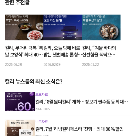
관련 추천글
컬리, 무더위 극복 ‘복
컬리, 오늘 밤에 바로
컬리, “겨울 바다의
날 보양식’ 최대 40%
받는 샛별배송 론칭…
신선함을 식탁으
할인
오후 3시까지 주문하
로”…제철 수산물 최
2026.06.29
2026.02.09
2026.01.22
면 자정 전 도착
대 33% 할인
컬리 뉴스룸의 최신 소식은?
보도자료
컬리, ‘8월 원더컬리’ 개최… 장보기 필수품 등 최대
60% 할인
2026.08.05
보도자료
컬리, 7월 ‘리빙컬리페스타’ 진행…최대 86% 할인