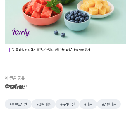
“여름 과일 편리하게 즐긴다”···컬리, 6월 ‘간편과일’ 매출 55% 증가
이 글을 공유
풀콜드체인
샛별배송
큐레이션
과일
간편과일