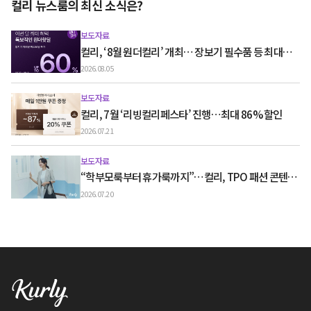
컬리 뉴스룸의 최신 소식은?
보도자료
컬리, ‘8월 원더컬리’ 개최… 장보기 필수품 등 최대
60% 할인
2026.08.05
보도자료
컬리, 7월 ‘리빙컬리페스타’ 진행…최대 86% 할인
2026.07.21
보도자료
“학부모룩부터 휴가룩까지”…컬리, TPO 패션 콘텐츠
‘스타일노트’ 흥행
2026.07.20