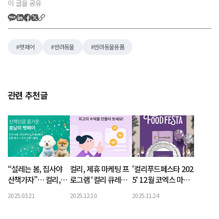
이 글을 공유
펫페어
반려동물
반려동물용품
관련 추천글
“설레는 봄, 집사야
컬리, 제휴 마케팅 프
'컬리푸드페스타 202
산책가자”… 컬리,봄
로그램 ‘컬리 큐레이
5' 12월 코엑스 마곡
날의 펫페어 개최
터’ 월 거래액 20억
서 오픈…얼리버드 최
2025.03.21
2025.12.10
2025.11.24
원 돌파
대 25% 할인