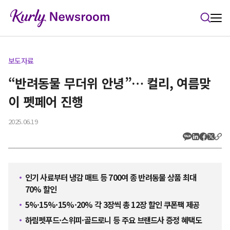
본문 바로가기
보도자료
“반려동물 무더위 안녕”… 컬리, 여름맞
이 펫페어 진행
2025.06.19
인기 사료부터 냉감 매트 등 700여 종 반려동물 상품 최대
70% 할인
5%·15%·15%·20% 각 3장씩 총 12장 할인 쿠폰팩 제공
하림펫푸드·스위피·골드로니 등 주요 브랜드사 증정 혜택도