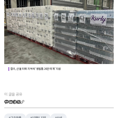
컬리, 산불 피해 지역에 ‘생필품 26만여 개’ 지원
이 글을 공유
구호물품
이재민 지원
상생