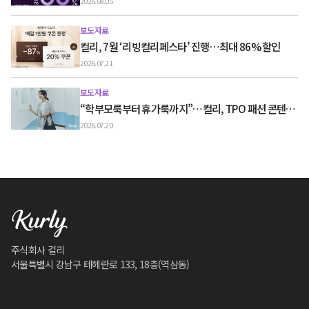
60% 할인
2026.08.05
보도자료
컬리, 7월 ‘리빙컬리페스타’ 진행…최대 86% 할인
2026.07.21
보도자료
“학부모룩부터 휴가룩까지”…컬리, TPO 패션 콘텐츠
‘스타일노트’ 흥행
2026.07.20
주식회사 컬리
서울특별시 강남구 테헤란로 133, 18층(역삼동)