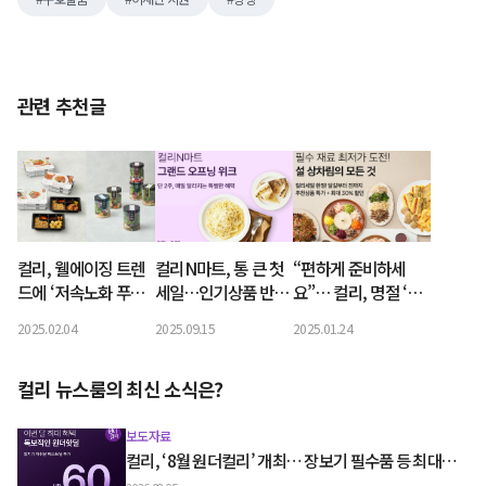
관련 추천글
컬리, 웰에이징 트렌
컬리N마트, 통 큰 첫
“편하게 준비하세
드에 ‘저속노화 푸드’
세일…인기상품 반값
요”… 컬리, 명절 ‘상
인기
부터 100원특가까지
차림의 모든 것’ 기획
2025.02.04
2025.09.15
2025.01.24
전 개최
컬리 뉴스룸의 최신 소식은?
보도자료
컬리, ‘8월 원더컬리’ 개최… 장보기 필수품 등 최대