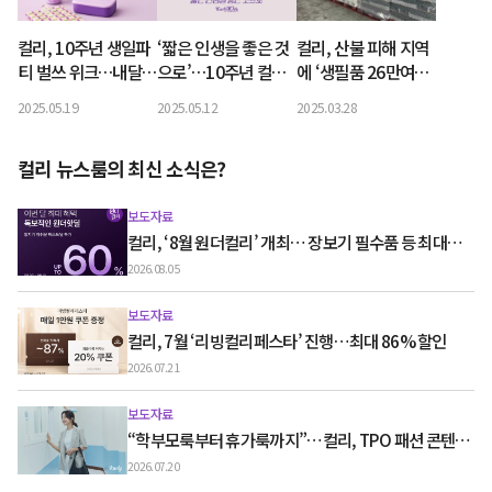
컬리, 10주년 생일파
‘짧은 인생을 좋은 것
컬리, 산불 피해 지역
티 벌쓰 위크…내달 1
으로’…10주년 컬리,
에 ‘생필품 26만여
일까지 최대 80% 할
이효리 이상순 이찬혁
개’ 지원
2025.05.19
2025.05.12
2025.03.28
인
CF 공개
컬리 뉴스룸의 최신 소식은?
보도자료
컬리, ‘8월 원더컬리’ 개최… 장보기 필수품 등 최대
60% 할인
2026.08.05
보도자료
컬리, 7월 ‘리빙컬리페스타’ 진행…최대 86% 할인
2026.07.21
보도자료
“학부모룩부터 휴가룩까지”…컬리, TPO 패션 콘텐츠
‘스타일노트’ 흥행
2026.07.20