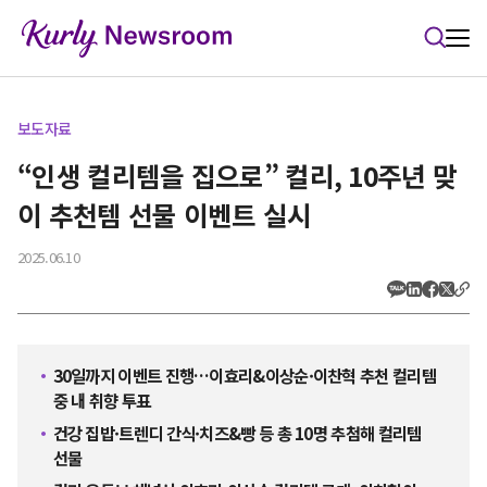
본문 바로가기
보도자료
“인생 컬리템을 집으로” 컬리, 10주년 맞
이 추천템 선물 이벤트 실시
2025.06.10
30일까지 이벤트 진행…이효리&이상순·이찬혁 추천 컬리템
중 내 취향 투표
건강 집밥·트렌디 간식·치즈&빵 등 총 10명 추첨해 컬리템
선물