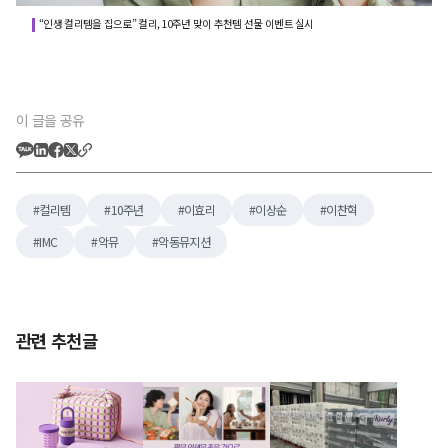
“인생 컬리템을 집으로” 컬리, 10주년 맞이 추천템 선물 이벤트 실시
이 글을 공유
컬리템
10주년
이효리
이상순
이찬혁
IMC
악뮤
악동뮤지션
관련 추천글