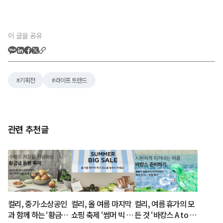
이 글을 공유
기획전
라이프 트렌드
관련 추천글
컬리, 중기·소상공인
컬리, 올 여름 마지막
컬리, 여름 휴가의 모
과 함께 하는 ‘황금녘
쇼핑 축제 ‘썸머 빅 세
든 것 ‘바캉스 A to Z’