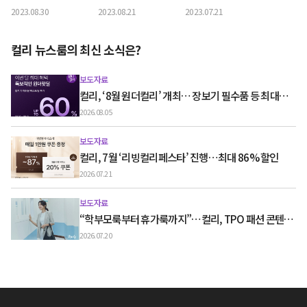
동행축제’ 개최
일’… 최대 77% 할인
기획전 개최
2023.08.30
2023.08.21
2023.07.21
컬리 뉴스룸의 최신 소식은?
보도자료
컬리, ‘8월 원더컬리’ 개최… 장보기 필수품 등 최대
60% 할인
2026.08.05
보도자료
컬리, 7월 ‘리빙컬리페스타’ 진행…최대 86% 할인
2026.07.21
보도자료
“학부모룩부터 휴가룩까지”…컬리, TPO 패션 콘텐츠
‘스타일노트’ 흥행
2026.07.20