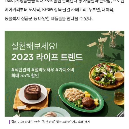
160여개 상품들을 최대 55% 할인 판매한다. 닭가슴살과 곤약밥, 프로틴
베이커리부터 도시락, KF365 정육·달걀 카테고리, 두부면, 대체육,
동물복지 상품군 등 다양한 제품들을 만나볼 수 있다.
컬리, 2023 라이프 트렌드 ‘식단 관리’·‘절약 노하우’·‘가치 소비’ 제시