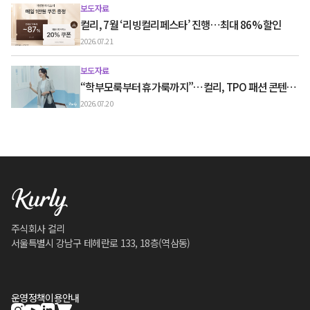
보도자료
컬리, 7월 ‘리빙컬리페스타’ 진행…최대 86% 할인
2026.07.21
보도자료
“학부모룩부터 휴가룩까지”…컬리, TPO 패션 콘텐츠
‘스타일노트’ 흥행
2026.07.20
주식회사 컬리
서울특별시 강남구 테헤란로 133, 18층(역삼동)
운영정책
이용안내