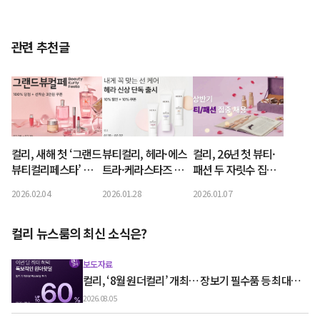
관련 추천글
컬리, 새해 첫 ‘그랜드
뷰티컬리, 헤라·에스
컬리, 26년 첫 뷰티·
뷰티컬리페스타’ 개
트라·케라스타즈 신
패션 두 자릿수 집중
최…최대 90% 할인
상 선출시
채용
2026.02.04
2026.01.28
2026.01.07
컬리 뉴스룸의 최신 소식은?
보도자료
컬리, ‘8월 원더컬리’ 개최… 장보기 필수품 등 최대
60% 할인
2026.08.05