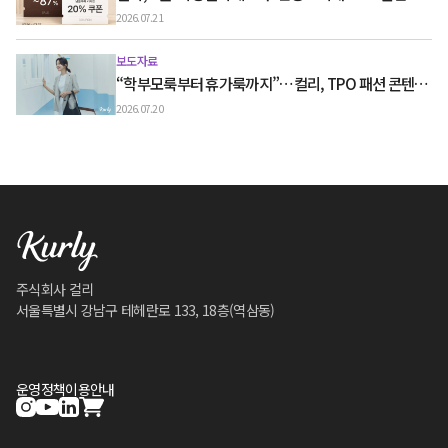
2026.07.21
보도자료
“학부모룩부터 휴가룩까지”…컬리, TPO 패션 콘텐츠
‘스타일노트’ 흥행
2026.07.20
주식회사 컬리
서울특별시 강남구 테헤란로 133, 18층(역삼동)
운영정책
이용안내