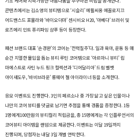
기초 케어와 지속가능한 아름다움을 추구하는 비법을 공개한다.
콘텐츠에서는 김소영의 뷰티템으로 ‘시슬리’ 에뮐씨옹 에꼴로지끄
어드밴스드 포뮬라와 ‘바이오더마’ 센시비오 H20, ‘아베다’ 브러쉬 및
로즈메리 민트 퓨리파잉 샴푸 등이 등장한다.
패션 브랜드 대표 ‘손경완’의 코어는 ‘전력질주’다. 일과 육아, 운동 등 매
순간 치열한 몰입을 돕는 뷰티 루틴 코어템으로 ‘아르마니 뷰티’ 립
마에스트로 사틴 누드 핑크 컬렉션과 ‘디어달리아’ 드림 벨벳
아이섀도우, ‘바비브라운’ 롱웨어 젤 아이라이너 등을 소개한다.
응모 이벤트도 진행한다. 3인의 페르소나 중 가장 닮고 싶은 인물이나
나만의 코어 뷰티를 댓글로 남기면 추첨을 통해 경품을 증정한다. 1등
1명에게100만원의 뷰티컬리 적립금을, 총 15명에게는 각 인플루언서의
코어뷰티 아이템을 랜덤으로 제공한다. 이벤트는 이달 19일까지
진행되며, 당첨자는 내달 3일 개별 연락한다.