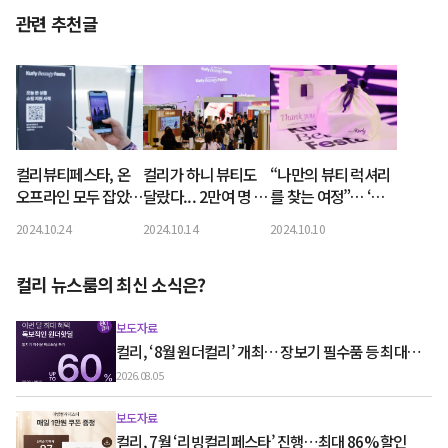
관련 추천글
컬리뷰티페스타, 온
컬리가 하니 뷰티도
“나만의 뷰티 럭셔리
오프라인 모두 잡았
달랐다... 2만여 명 즐
를 찾는 여정”… ‘컬
다…파트너사 거래액
긴 뷰티축제 '컬리뷰
리뷰티페스타 2024’
2024.10.24
2024.10.14
2024.10.10
4배 성장
티페스타' 성료
개막
컬리 뉴스룸의 최신 소식은?
보도자료
컬리, ‘8월 원더컬리’ 개최… 장보기 필수품 등 최대
60% 할인
2026.08.05
보도자료
컬리, 7월 ‘리빙컬리페스타’ 진행…최대 86% 할인