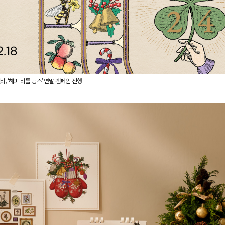
리, ‘해피 리틀 띵스’ 연말 캠페인 진행