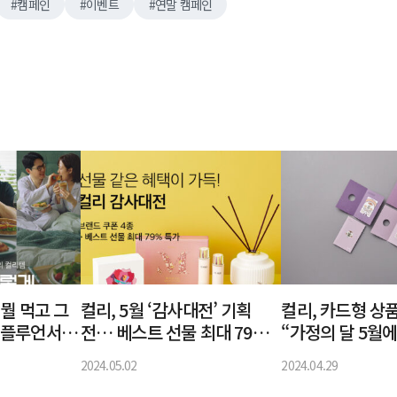
캠페인
이벤트
연말 캠페인
‘뭘 먹고 그
컬리, 5월 ‘감사대전’ 기획
컬리, 카드형 상
인플루언서 9
전… 베스트 선물 최대 79%
“가정의 달 5월
개
특가
세요”
2024.05.02
2024.04.29