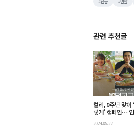
선물
연말
관련 추천글
컬리, 9주년 맞이 
렇게’ 캠페인… 
9인의 컬리템 공
2024.05.22