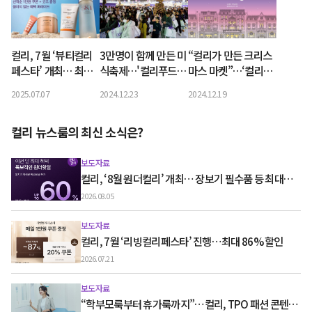
컬리, 7월 ‘뷰티컬리
3만명이 함께 만든 미
“컬리가 만든 크리스
페스타’ 개최… 최대
식축제…'컬리푸드페
마스 마켓”…‘컬리푸
83% 할인
스타 2024' 나흘간 여
드페스타 2024’ 개막
2025.07.07
2024.12.23
2024.12.19
정 성료
컬리 뉴스룸의 최신 소식은?
보도자료
컬리, ‘8월 원더컬리’ 개최… 장보기 필수품 등 최대
60% 할인
2026.08.05
보도자료
컬리, 7월 ‘리빙컬리페스타’ 진행…최대 86% 할인
2026.07.21
보도자료
“학부모룩부터 휴가룩까지”…컬리, TPO 패션 콘텐츠