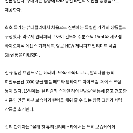
선론칭한다. 구매하는 용량에 따라 동일 라인의 로션을 증정품으로
제공한다.
최초 특가는 뷰티컬리에서 처음으로 진행하는 특별한 가격의 상품들로
구성했다. 라로제 안티퍼티그 아이 컨투어 수분스틱 15mL와 세포랩
바이오제닉 에센스 기획세트, 랑콤 NEW 제니피끄 얼티미트 세럼
50ml등을 마련했다.
신규 입점 브랜드로는 테라비코스와 스와니코코, 탈리다쿰 등의
히알루론산 3000 링클 앰플 패드와 펩타이드 아이크림, 페이스 크림
등이 있다. 15일에는 ‘뷰티컬리 스페셜 라이브방송’을 통해 춥고 건조한
시즌인 만큼 피부 보습력과 탄력을 채워 줄 수 있는 랑콤 크림과 세럼
상품을 소개한다.
컬리 관계자는 “올해 첫 뷰티컬리페스타에서는 특히 보습케어와