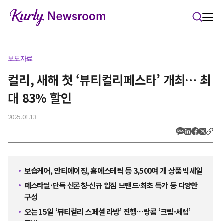
본문 바로가기
보도자료
컬리, 새해 첫 ‘뷰티컬리페스타’ 개최… 최
대 83% 할인
2025.01.13
보습케어, 안티에이징, 홈에스테틱 등 3,500여 개 상품 빅세일
페스타딜·단독 선론칭·신규 입점 브랜드·최초 특가 등 다양한
구성
오는 15일 ‘뷰티컬리 스페셜 라방’ 진행…랑콤 ‘크림·세럼’