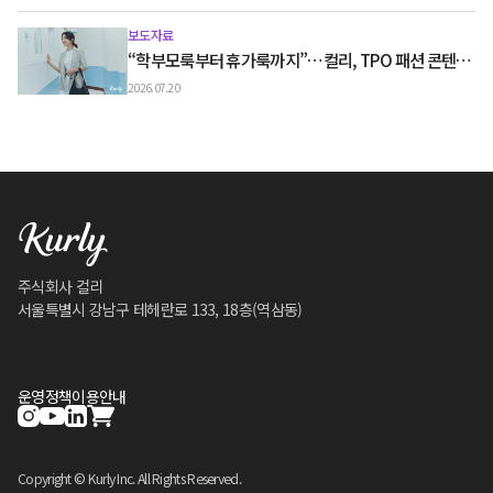
보도자료
“학부모룩부터 휴가룩까지”…컬리, TPO 패션 콘텐츠
‘스타일노트’ 흥행
2026.07.20
주식회사 컬리
서울특별시 강남구 테헤란로 133, 18층(역삼동)
운영정책
이용안내
Copyright © Kurly Inc. All Rights Reserved.