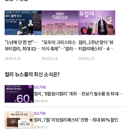
"1년에 단 한 번"…
“모두의 크리스마스
컬리, 2주년 맞이 ‘뷰
뷰티컬리, 최대 82%
미식 축제”…‘컬리푸
티컬리페스타’…4일
초특가 '뷰티 블랙 위
드페스타 2024’ 코엑
만에 누적 주문수 10
2024.11.26
2024.11.18
2024.11.15
크' 개최
스 마곡서 12월 개최
만건돌파
컬리 뉴스룸의 최신 소식은?
보도자료
컬리, ‘8월 원더컬리’ 개최… 장보기 필수품 등 최대
60% 할인
2026.08.05
보도자료
컬리, 7월 ‘리빙컬리페스타’ 진행…최대 86% 할인
2026.07.21