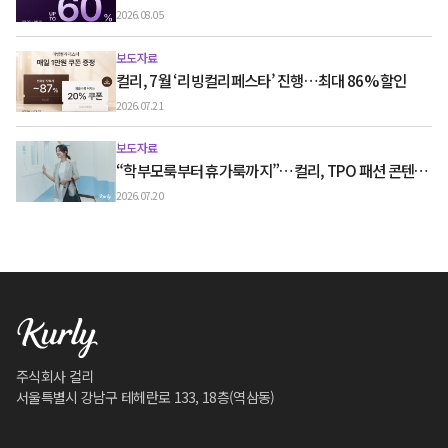
60% 할인
2026.08.05
보도자료
컬리, 7월 ‘리빙컬리페스타’ 진행…최대 86% 할인
2026.07.21
보도자료
“학부모룩부터 휴가룩까지”…컬리, TPO 패션 콘텐츠
‘스타일노트’ 흥행
2026.07.20
주식회사 컬리
서울특별시 강남구 테헤란로 133, 18층(역삼동)