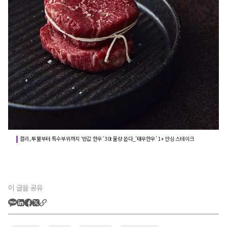
컬리, 투뿔부터 특수부위까지 ‘반값 한우’ 30t 물량 쏜다_’태우한우’ 1+ 안심 스테이크
이 글을 공유