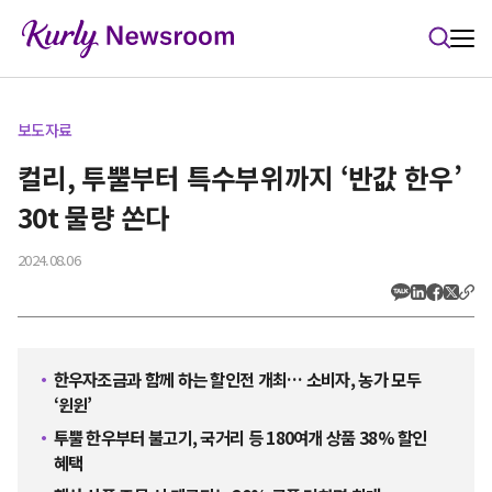
본문 바로가기
보도자료
컬리, 투뿔부터 특수부위까지 ‘반값 한우’
30t 물량 쏜다
2024.08.06
한우자조금과 함께 하는 할인전 개최… 소비자, 농가 모두
‘윈윈’
투뿔 한우부터 불고기, 국거리 등 180여개 상품 38% 할인
혜택