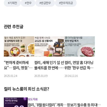
기획전
한우
반값한우
한우자조금
관련 추천글
“편하게 준비하세
컬리, 새해 인기 설 선
컬리, 연말 홈 다이닝
요”… 컬리, 명절 ‘상
물세트를 한 번에…
위한 '한우 반값 특가'
차림의 모든 것’ 기획
최대 80% 할인
진행
2025.01.24
2025.01.09
2024.12.16
전 개최
컬리 뉴스룸의 최신 소식은?
보도자료
컬리, ‘8월 원더컬리’ 개최… 장보기 필수품 등 최대