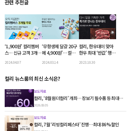
관련 추천글
‘1,900원’ 컬리멤버
‘무항생제 달걀 20구
컬리, 한우데이 맞아
스… 신규 고객 3개월
에 4,900원’… 컬리,
한우 최대 ‘반값’ 행사
무료에 기존 고객 페
컬리멤버스 위크 개최
연다
2024.04.07
2024.03.14
2023.10.30
이백까지
컬리 뉴스룸의 최신 소식은?
보도자료
컬리, ‘8월 원더컬리’ 개최… 장보기 필수품 등 최대
60% 할인
2026.08.05
보도자료
컬리, 7월 ‘리빙컬리페스타’ 진행…최대 86% 할인