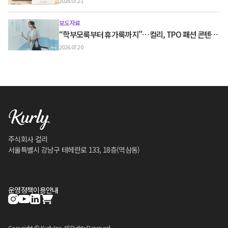
2026.07.21
보도자료
“학부모룩부터 휴가룩까지”…컬리, TPO 패션 콘텐츠
‘스타일노트’ 흥행
2026.07.20
주식회사 컬리
서울특별시 강남구 테헤란로 133, 18층(역삼동)
운영정책
이용안내
Copyright © Kurly Inc. All Rights Reserved.