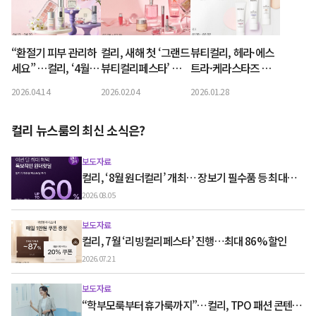
“환절기 피부 관리하
컬리, 새해 첫 ‘그랜드
뷰티컬리, 헤라·에스
세요” …컬리, ‘4월
뷰티컬리페스타’ 개
트라·케라스타즈 신
뷰티컬리페스타’ 최
최…최대 90% 할인
상 선출시
2026.04.14
2026.02.04
2026.01.28
대 76% 할인
컬리 뉴스룸의 최신 소식은?
보도자료
컬리, ‘8월 원더컬리’ 개최… 장보기 필수품 등 최대
60% 할인
2026.08.05
보도자료
컬리, 7월 ‘리빙컬리페스타’ 진행…최대 86% 할인
2026.07.21
보도자료
“학부모룩부터 휴가룩까지”…컬리, TPO 패션 콘텐츠