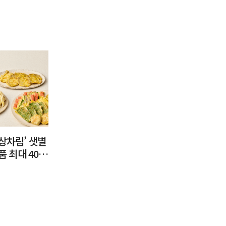
 상차림’ 샛별
 최대 40%