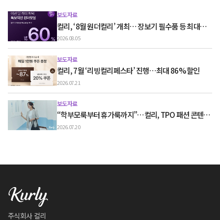
보도자료
컬리, ‘8월 원더컬리’ 개최… 장보기 필수품 등 최대
60% 할인
2026.08.05
보도자료
컬리, 7월 ‘리빙컬리페스타’ 진행…최대 86% 할인
2026.07.21
보도자료
“학부모룩부터 휴가룩까지”…컬리, TPO 패션 콘텐츠
‘스타일노트’ 흥행
2026.07.20
주식회사 컬리