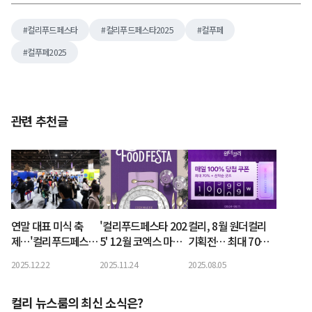
컬리푸드페스타
컬리푸드페스타2025
컬푸페
컬푸페2025
관련 추천글
연말 대표 미식 축
'컬리푸드페스타 202
컬리, 8월 원더컬리
제…'컬리푸드페스타
5' 12월 코엑스 마곡
기획전… 최대 70%
2025' 성료
서 오픈…얼리버드 최
할인
2025.12.22
2025.11.24
2025.08.05
대 25% 할인
컬리 뉴스룸의 최신 소식은?