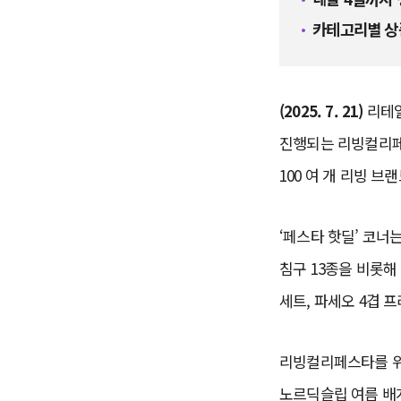
카테고리별 상품
(2025. 7. 21)
리테일
진행되는 리빙컬리페스
100 여 개 리빙 브
‘페스타 핫딜’ 코너
침구 13종을 비롯해
세트, 파세오 4겹 
리빙컬리페스타를 위
노르딕슬립 여름 배개