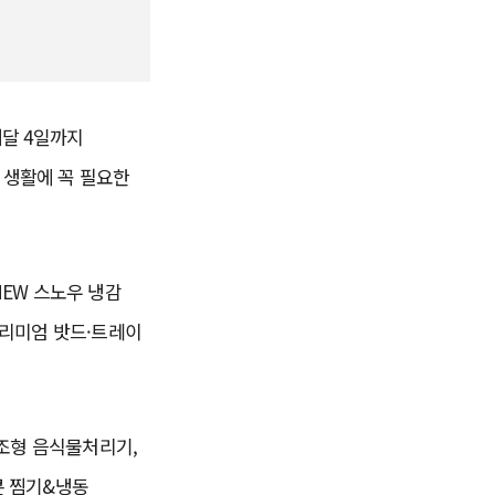
내달 4일까지
 생활에 꼭 필요한
NEW 스노우 냉감
프리미엄 밧드·트레이
조형 음식물처리기,
콘 찜기&냉동