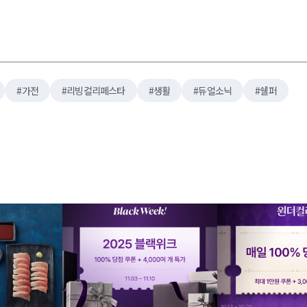
가전
리빙컬리페스타
생활
듀얼소닉
쉘퍼