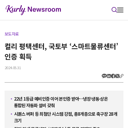
본문 바로가기
보도자료
컬리 평택센터, 국토부 ‘스마트물류센터’
인증 획득
2024.05.31
22년 1등급 예비인증 이어 본인증 받아…냉장∙냉동∙상온
통합된 자동화 설비 갖춰
시퀀스 버퍼 등 최첨단 시스템 강점, 총8개층으로 축구장 28개
크기