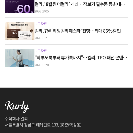
컬리, ‘8월 원더컬리’ 개최… 장보기 필수품 등 최대
60% 할인
2026.08.05
보도자료
컬리, 7월 ‘리빙컬리페스타’ 진행…최대 86% 할인
2026.07.21
보도자료
“학부모룩부터 휴가룩까지”…컬리, TPO 패션 콘텐츠
‘스타일노트’ 흥행
2026.07.20
주식회사 컬리
서울특별시 강남구 테헤란로 133, 18층(역삼동)