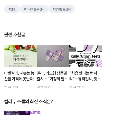
인증
스마트물류센터
평택물류센터
관련 추천글
마켓컬리, 치솟는 농
컬리, 카드형 상품권
“처음 만나는 럭셔
산물 가격에 못난이
출시… “가정의 달 5
리”…뷰티컬리, 첫 오
채소 ‘제각각’ 판매량
월에 감사 선물하세
프라인 ‘컬리뷰티페
2024.11.01
2024.04.29
2024.09.10
2배 ‘껑충’
요”
스타’ 10월 개최
컬리 뉴스룸의 최신 소식은?
보도자료