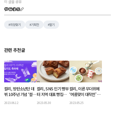
이 글을 공유
취향찾기
기획전
딸기
관련 추천글
컬리, 방탄소년단 데
컬리, SNS 인기 빵부
컬리, 이른 무더위에
뷔 10주년 기념 ‘컬리
터 지역 대표 빵집까
‘여름맞이 대작전’ 기
도 축하해’ 기획전 진
지… ‘인기 빵.ZIP’ 기
획전 오픈… 풀콜드체
2023.06.12
2023.05.30
2023.05.25
행
획전 오픈
인 강화