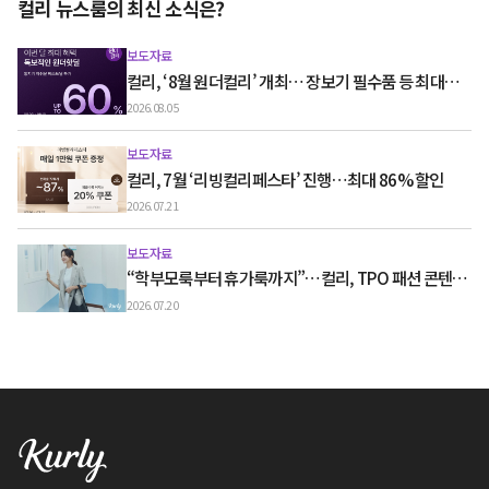
컬리 뉴스룸의 최신 소식은?
보도자료
컬리, ‘8월 원더컬리’ 개최… 장보기 필수품 등 최대
60% 할인
2026.08.05
보도자료
컬리, 7월 ‘리빙컬리페스타’ 진행…최대 86% 할인
2026.07.21
보도자료
“학부모룩부터 휴가룩까지”…컬리, TPO 패션 콘텐츠
‘스타일노트’ 흥행
2026.07.20