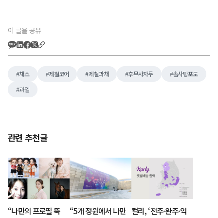
이 글을 공유
채소
제철코어
제철과채
후무사자두
솜사탕포도
과일
관련 추천글
“나만의 프로필 뚝
“5개 정원에서 나만
컬리, ‘전주·완주·익