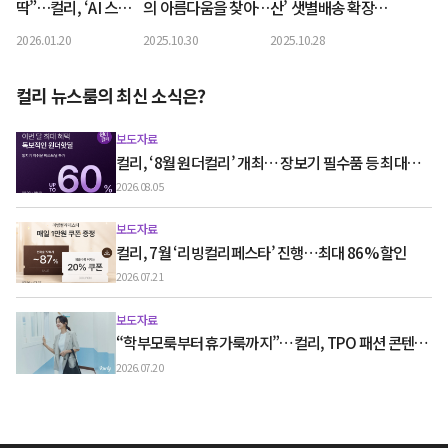
딱”…컬리, ‘AI 스튜
의 아름다움을 찾아보
산’ 샛별배송 확장…
디오’ 출시
세요”…‘컬리뷰티페
호남권 경쟁력 강화
2026.01.20
2025.10.30
2025.10.28
스타 2025’ 개막
컬리 뉴스룸의 최신 소식은?
보도자료
컬리, ‘8월 원더컬리’ 개최… 장보기 필수품 등 최대
60% 할인
2026.08.05
보도자료
컬리, 7월 ‘리빙컬리페스타’ 진행…최대 86% 할인
2026.07.21
보도자료
“학부모룩부터 휴가룩까지”…컬리, TPO 패션 콘텐츠
‘스타일노트’ 흥행
2026.07.20