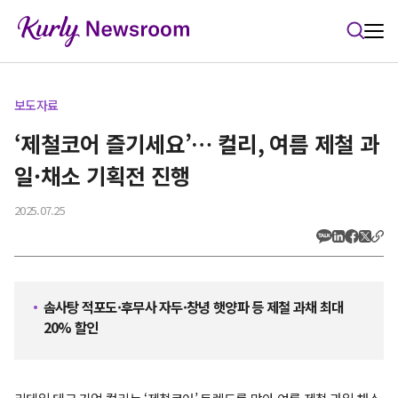
본문 바로가기
보도자료
‘제철코어 즐기세요’… 컬리, 여름 제철 과
일·채소 기획전 진행
2025.07.25
솜사탕 적포도·후무사 자두·창녕 햇양파 등 제철 과채 최대
20% 할인