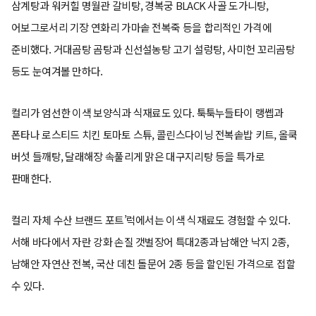
삼계탕과 워커힐 명월관 갈비탕, 경복궁 BLACK 사골 도가니탕,
어보그로서리 기장 연화리 가마솥 전복죽 등을 합리적인 가격에
준비했다. 거대곰탕 곰탕과 신선설농탕 고기 설렁탕, 사미헌 꼬리곰탕
등도 눈여겨볼 만하다.
컬리가 엄선한 이색 보양식과 식재료도 있다. 툭툭누들타이 랭쎕과
폰타나 로스티드 치킨 토마토 스튜, 콜린스다이닝 전복솥밥 키트, 올쿡
버섯 들깨탕, 달래해장 속풀리게 맑은 대구지리탕 등을 특가로
판매한다.
컬리 자체 수산 브랜드 포트’럭에서는 이색 식재료도 경험할 수 있다.
서해 바다에서 자란 강화 손질 갯벌장어 특대2종과 남해안 낙지 2종,
남해안 자연산 전복, 국산 데친 돌문어 2종 등을 할인된 가격으로 접할
수 있다.