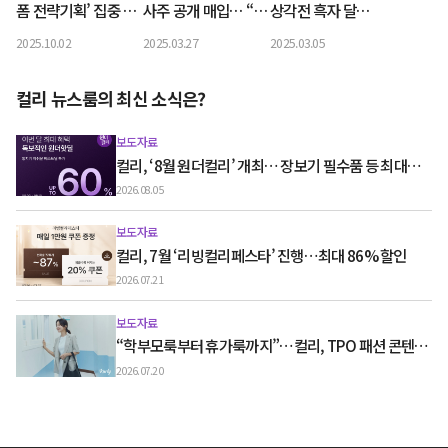
폼 전략기획’ 집중 채
사주 공개 매입… “투
상각전 흑자 달
용…15일까지 서류
자 통해 올해 더 큰 성
성...'성장 엔진' 재점
2025.10.02
2025.03.27
2025.03.05
접수
장 이룰 것”
화
컬리 뉴스룸의 최신 소식은?
보도자료
컬리, ‘8월 원더컬리’ 개최… 장보기 필수품 등 최대
60% 할인
2026.08.05
보도자료
컬리, 7월 ‘리빙컬리페스타’ 진행…최대 86% 할인
2026.07.21
보도자료
“학부모룩부터 휴가룩까지”…컬리, TPO 패션 콘텐츠
‘스타일노트’ 흥행
2026.07.20