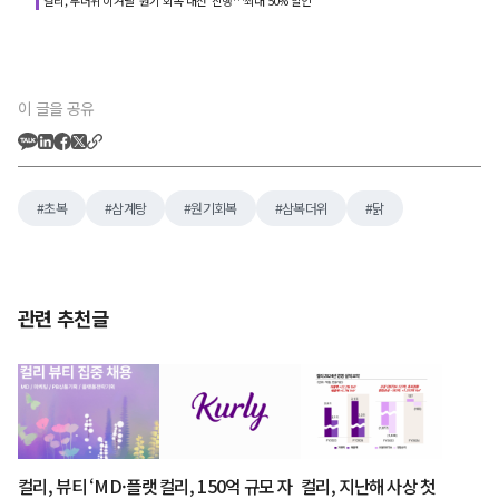
컬리, 무더위 이겨낼 ‘원기 회복 대전’ 진행…최대 50% 할인
이 글을 공유
초복
삼계탕
원기회복
삼복더위
닭
관련 추천글
컬리, 뷰티 ‘MD·플랫
컬리, 150억 규모 자
컬리, 지난해 사상 첫