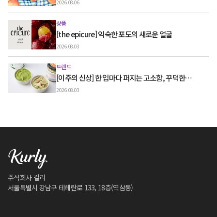
2026.08.06
상품
[the epicure] 익숙한 포도의 새로운 얼굴
2026.08.03
트렌드
[이주의 신상] 한 입마다 퍼지는 고소함, 꾸덕한
그릭요거트와 우유 디저트
2026.08.03
주식회사 컬리
서울특별시 강남구 테헤란로 133, 18층(역삼동)