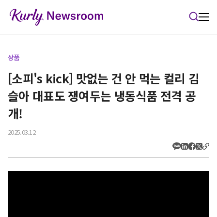
본문 바로가기
상품
[소피's kick] 맛없는 건 안 먹는 컬리 김
슬아 대표도 쟁여두는 냉동식품 전격 공
개!
2025.03.12