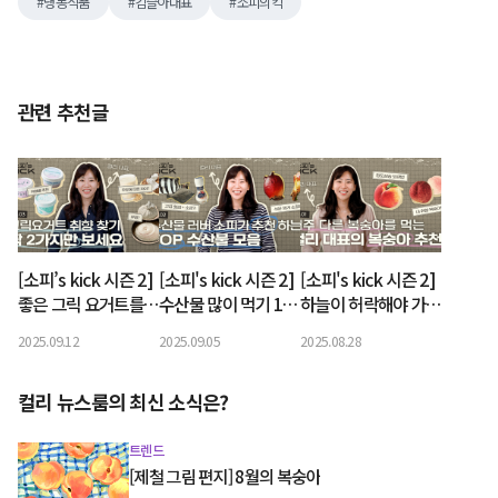
냉동식품
김슬아대표
소피의킥
관련 추천글
[소피’s kick 시즌 2]
[소피's kick 시즌 2]
[소피's kick 시즌 2]
좋은 그릭 요거트를
수산물 많이 먹기 1등
하늘이 허락해야 가능
만들기 위해 미국까
인 김슬아 대표가 고
한 복숭아의 계절, 컬
2025.09.12
2025.09.05
2025.08.28
지? Coming Soon!
른 바다의 맛은?
리 대표의 픽은 물복?
딱복?
컬리 뉴스룸의 최신 소식은?
트렌드
[제철 그림 편지] 8월의 복숭아