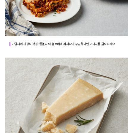
이탈리아 가정식 맛집 '톰볼라'의 볼로네제 라자냐가 궁금하다면 이미지를 클릭하세요