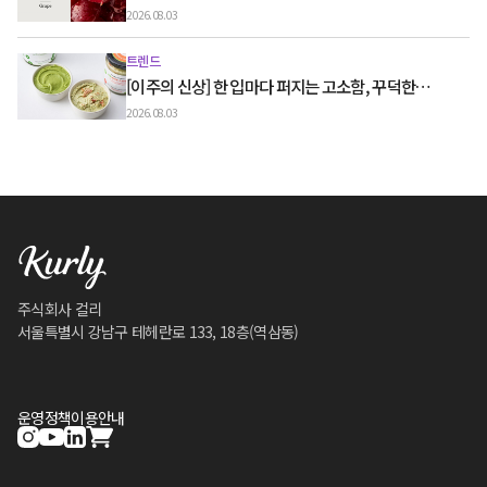
2026.08.03
트렌드
[이주의 신상] 한 입마다 퍼지는 고소함, 꾸덕한
그릭요거트와 우유 디저트
2026.08.03
주식회사 컬리
서울특별시 강남구 테헤란로 133, 18층(역삼동)
운영정책
이용안내