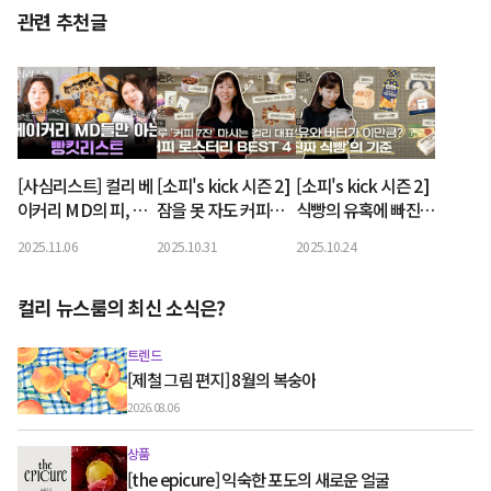
관련 추천글
[사심리스트] 컬리 베
[소피's kick 시즌 2]
[소피's kick 시즌 2]
이커리 MD의 피, 땀,
잠을 못 자도 커피를
식빵의 유혹에 빠진
눈물젖은 빵킷리스트
마셔야 하는 김슬아
김슬아 대표, 이제 당
2025.11.06
2025.10.31
2025.10.24
대표의 원두 취향
신의 차례예요
컬리 뉴스룸의 최신 소식은?
트렌드
[제철 그림 편지] 8월의 복숭아
2026.08.06
상품
[the epicure] 익숙한 포도의 새로운 얼굴