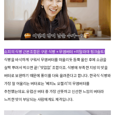
소피의 식빵 근본조합은 구운 식빵 + 무염버터 +히말라야 핑크솔트!
식빵을 바삭하게 구워서 무염버터를 떠올리듯 듬뿍 올린 후에 소금을
살짝 뿌려서 먹으면 끝! '맛없없' 조합이죠. 식빵에 부족한 지방의 맛을
버터로 보완하기 때문에 풍미를 더욱 올려준다고 합니다. 한국식 식빵와
가장 잘 어울리는 버터로는 '베피노 오첼리'의 무염버터를
추천했는데요. 유럽산 버터 중 가장 산뜻하고 신선한 느낌의 버터라
느끼한 맛이 부담되는 사람에게도 제격입니다.