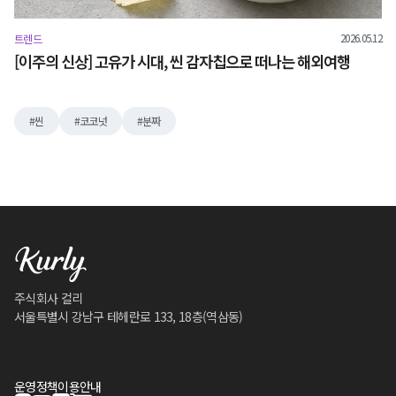
2026.05.12
트렌드
[이주의 신상] 고유가 시대, 씬 감자칩으로 떠나는 해외여행
씬
코코넛
분짜
주식회사 컬리
서울특별시 강남구 테헤란로 133, 18층(역삼동)
운영정책
이용안내