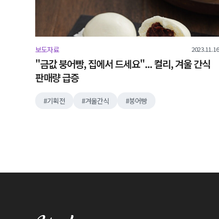
2023.11.16
보도자료
"금값 붕어빵, 집에서 드세요"... 컬리, 겨울 간식
판매량 급증
기획전
겨울간식
붕어빵