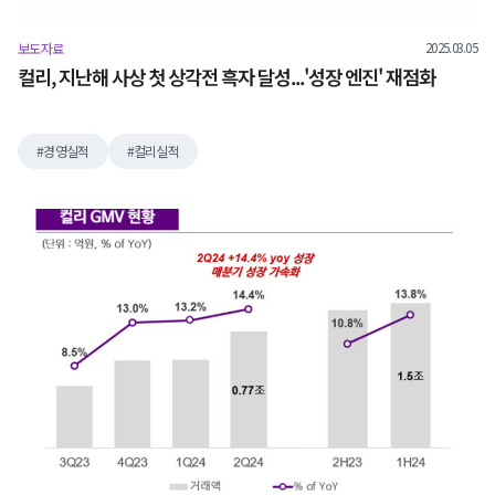
2025.03.05
보도자료
컬리, 지난해 사상 첫 상각전 흑자 달성...'성장 엔진' 재점화
경영실적
컬리실적