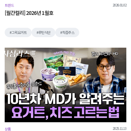
2026.01.02
트렌드
[월간컬리] 2026년 1월호
그릭요거트
루틴식단
착즙주스
2025.11.13
상품