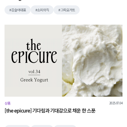
김슬아대표
소피의킥
그릭요거트
2025.07.04
상품
[the epicure] 기다림과 기대감으로 채운 한 스푼