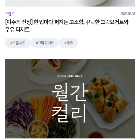
2026.08.03
트렌드
[이주의 신상] 한 입마다 퍼지는 고소함, 꾸덕한 그릭요거트와
우유 디저트
크림치즈
그릭요거트
우유