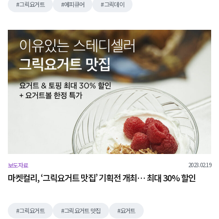
그릭요거트
에피큐어
그릭데이
2023.02.19
보도자료
마켓컬리, ‘그릭요거트 맛집’ 기획전 개최… 최대 30% 할인
그릭요거트
그릭요거트 맛집
요거트