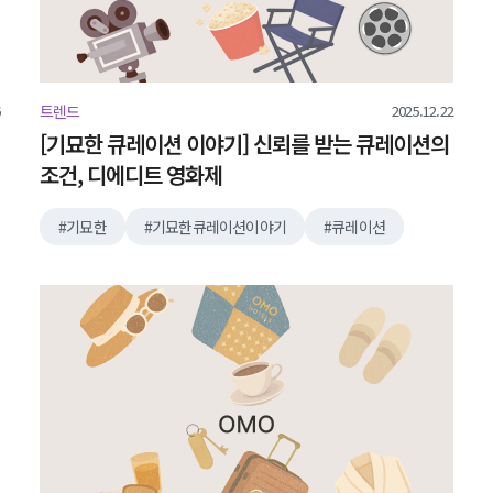
2025.12.22
트렌드
[기묘한 큐레이션 이야기] 신뢰를 받는 큐레이션의
조건, 디에디트 영화제
기묘한
기묘한큐레이션이야기
큐레이션