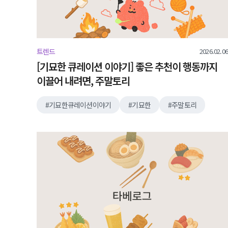
2026.02.06
트렌드
[기묘한 큐레이션 이야기] 좋은 추천이 행동까지
이끌어 내려면, 주말토리
기묘한큐레이션이야기
기묘한
주말토리