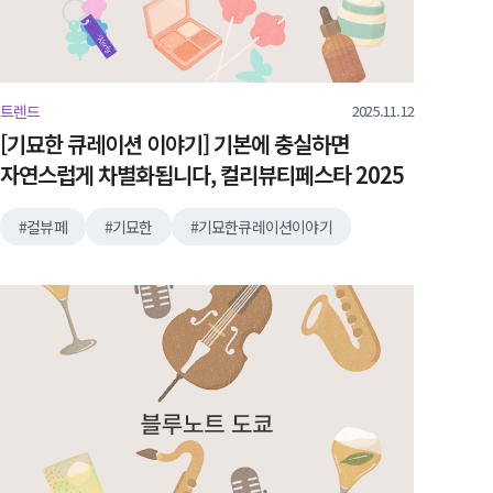
2025.11.12
트렌드
[기묘한 큐레이션 이야기] 기본에 충실하면
자연스럽게 차별화됩니다, 컬리뷰티페스타 2025
컬뷰페
기묘한
기묘한큐레이션이야기