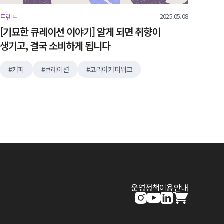
2025.05.08
트렌드
[기묘한 큐레이션 이야기] 알게 되면 취향이
생기고, 결국 소비하게 됩니다
커피
큐레이션
코리아커피위크
운영정책
이용안내