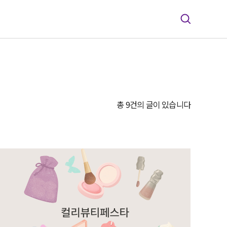
총 9건의 글이 있습니다