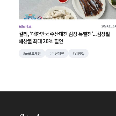
2024.11.14
보도자료
컬리, ‘대한민국 수산대전 김장 특별전’...김장철
해산물 최대 26% 할인
풀콜드체인
수산대전
김장철