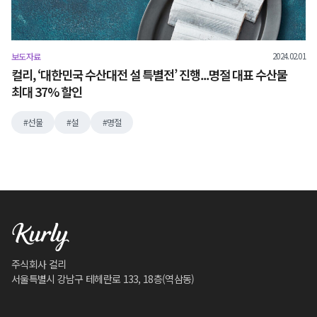
2024.02.01
보도자료
컬리, ‘대한민국 수산대전 설 특별전’ 진행...명절 대표 수산물
최대 37% 할인
선물
설
명절
주식회사 컬리
서울특별시 강남구 테헤란로 133, 18층(역삼동)