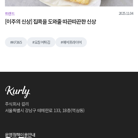
2025.11.04
트렌드
[이주의 신상] 집콕을 도와줄 따끈따끈한 신상
KF365
오징어튀김
에어프라이어
주식회사 컬리
서울특별시 강남구 테헤란로 133, 18층(역삼동)
운영정책
이용안내